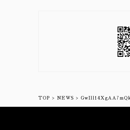
TOP
NEWS
GwIll14XgAA7mQ