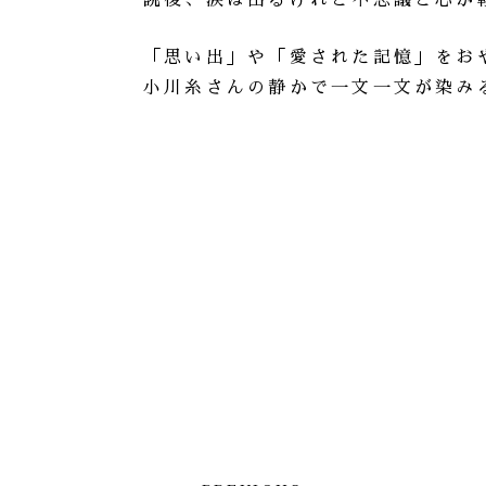
読後、涙は出るけれど不思議と心が
「思い出」や「愛された記憶」をお
小川糸さんの静かで一文一文が染み