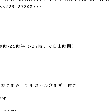
orms/d/1ucULudV5FFnPBbNa48dRIxb-3rsr
085223123208772
9時‐21時半（‐22時まで自由時間）
、おつまみ（アルコール含まず）付き
ます