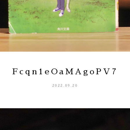
Fcqn1eOaMAgoPV7
2022.09.20