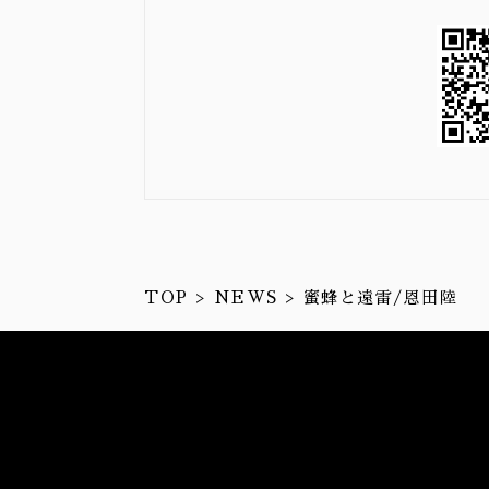
TOP
NEWS
蜜蜂と遠雷/恩田陸