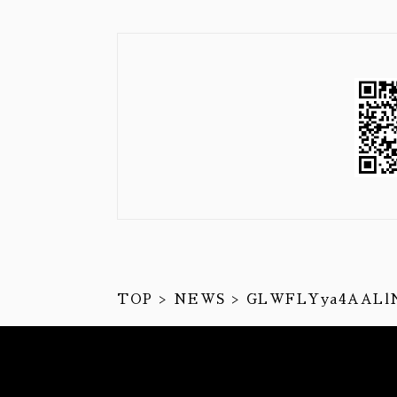
TOP
NEWS
GLWFLYya4AALl