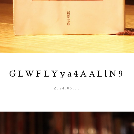
GLWFLYya4AALlN9
2024.06.03