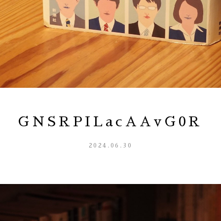
GNSRPILacAAvG0R
2024.06.30