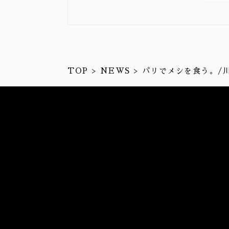
TOP
NEWS
パリでメシを食う。/